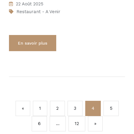
22 Août 2025
Restaurant - A Venir
En savoir plus
«
1
2
3
4
5
6
…
12
»